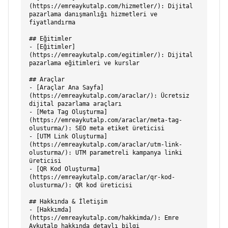
(https://emreaykutalp.com/hizmetler/): Dijital 
pazarlama danışmanlığı hizmetleri ve 
fiyatlandırma

## Eğitimler

- [Eğitimler]
(https://emreaykutalp.com/egitimler/): Dijital 
pazarlama eğitimleri ve kurslar

## Araçlar

- [Araçlar Ana Sayfa]
(https://emreaykutalp.com/araclar/): Ücretsiz 
dijital pazarlama araçları

- [Meta Tag Oluşturma]
(https://emreaykutalp.com/araclar/meta-tag-
olusturma/): SEO meta etiket üreticisi

- [UTM Link Oluşturma]
(https://emreaykutalp.com/araclar/utm-link-
olusturma/): UTM parametreli kampanya linki 
üreticisi

- [QR Kod Oluşturma]
(https://emreaykutalp.com/araclar/qr-kod-
olusturma/): QR kod üreticisi

## Hakkında & İletişim

- [Hakkımda]
(https://emreaykutalp.com/hakkimda/): Emre 
Aykutalp hakkında detaylı bilgi
