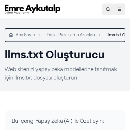
Ara
Togg
Ana Sayfa
Dijital Pazarlama Araçları
llms.txt Ol
llms.txt Oluşturucu
Web sitenizi yapay zeka modellerine tanıtmak
için llms.txt dosyası oluşturun
Bu İçeriği Yapay Zekâ (AI) ile Özetleyin: