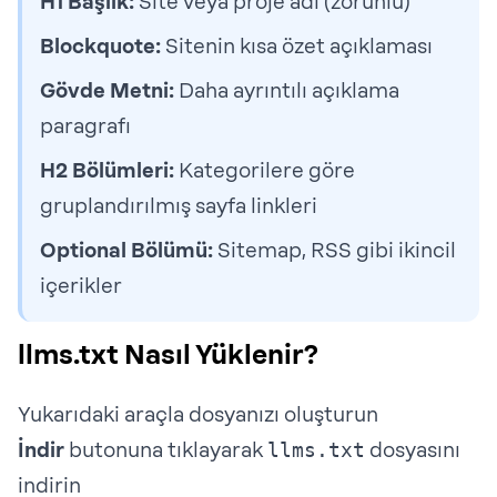
H1 Başlık:
Site veya proje adı (zorunlu)
Blockquote:
Sitenin kısa özet açıklaması
Gövde Metni:
Daha ayrıntılı açıklama
paragrafı
H2 Bölümleri:
Kategorilere göre
gruplandırılmış sayfa linkleri
Optional Bölümü:
Sitemap, RSS gibi ikincil
içerikler
llms.txt Nasıl Yüklenir?
Yukarıdaki araçla dosyanızı oluşturun
İndir
butonuna tıklayarak
llms.txt
dosyasını
indirin