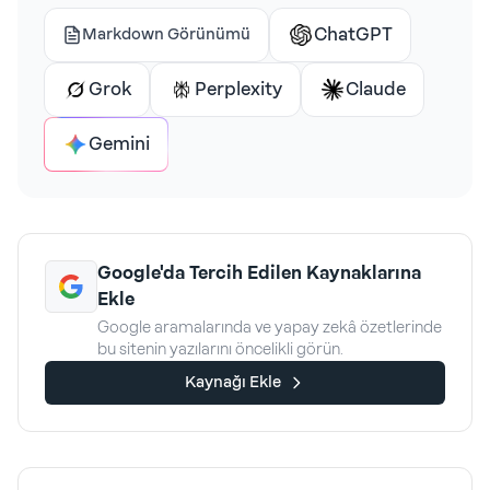
ChatGPT
Markdown Görünümü
Grok
Perplexity
Claude
Gemini
Google'da Tercih Edilen Kaynaklarına
Ekle
Google aramalarında ve yapay zekâ özetlerinde
bu sitenin yazılarını öncelikli görün.
Kaynağı Ekle