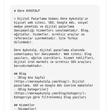
# Emre AYKUTALP

> Dijital Pazarlama Uzmanı Emre Aykutalp'ın 
kişisel web sitesi. SEO, Google Ads, sosyal 
medya yönetimi ve dijital pazarlama 
danışmanlığı hizmetleri sunulmaktadır. Blog, 
eğitimler, hizmetler, ücretsiz araçlar ve 
referanslar içermektedir. Site Türkçe 
dilindedir.

Emre Aykutalp, dijital pazarlama alanında 
uzmanlaşmış bir danışmandır. Web sitesi; blog 
yazıları, eğitim içerikleri, hizmet teklifleri, 
dijital ürün marketi ve ücretsiz SEO araçları 
barındırmaktadır.

## Blog

- [Blog Ana Sayfa]
(https://emreaykutalp.com/blog/): Dijital 
pazarlama, SEO ve Google Ads üzerine makaleler

- [Blog Kategoriler]
(https://emreaykutalp.com/blog/kategori/): 
Kategoriye göre filtrelenmiş blog yazıları

## Hizmetler

- [Hizmetler]