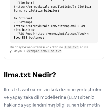
- [İletişim]
(https://emreaykutalp.com/iletisim/): İletişim 
formu ve iletişim bilgileri

## Optional

- [Sitemap]
(https://emreaykutalp.com/sitemap.xml): XML 
site haritası

- [RSS Feed](https://emreaykutalp.com/feed/): 
Bu dosyayı web sitenizin kök dizinine
llms.txt
adıyla
yükleyin →
example.com/llms.txt
llms.txt Nedir?
llms.txt, web sitenizin kök dizinine yerleştirilen
ve yapay zeka dil modellerine (LLM) siteniz
hakkında yapılandırılmış bilgi sunan bir metin