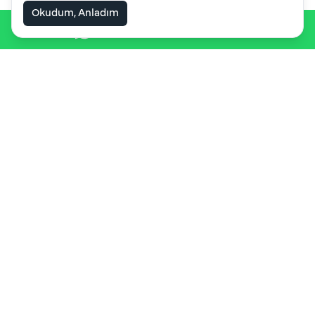
Okudum, Anladım
WhatsApp ile iletişime geç
İletişime Geç!
Sitemizde ki hizmetler, eğitimler
veya market hakkında bilgi almak
için bizimle iletişime geçebilirsiniz...
Teklif Al!