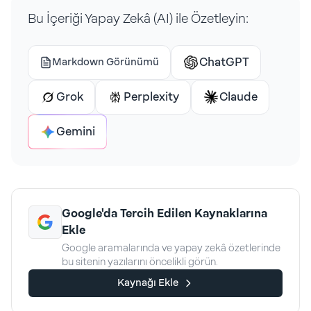
Bu İçeriği Yapay Zekâ (AI) ile Özetleyin:
ChatGPT
Markdown Görünümü
Grok
Perplexity
Claude
Gemini
Google'da Tercih Edilen Kaynaklarına
Ekle
Google aramalarında ve yapay zekâ özetlerinde
bu sitenin yazılarını öncelikli görün.
Kaynağı Ekle