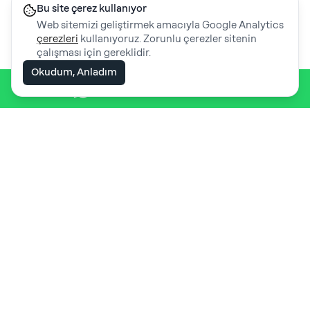
Bu site çerez kullanıyor
Web sitemizi geliştirmek amacıyla Google Analytics
çerezleri
kullanıyoruz. Zorunlu çerezler sitenin
çalışması için gereklidir.
Okudum, Anladım
WhatsApp ile iletişime geç
İletişime Geç!
Sitemizde ki hizmetler, eğitimler
veya market hakkında bilgi almak
için bizimle iletişime geçebilirsiniz...
Teklif Al!