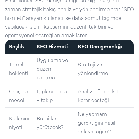
Bir kullanıcı “SEO danışmanlığı” aradığında çoğu
zaman stratejik bakış, analiz ve yönlendirme arar. “SEO
hizmeti” arayan kullanıcı ise daha somut biçimde
yapılacak işlerin kapsamını, düzenli takibini ve
operasyonel desteği anlamak ister.
Başlık
SEO Hizmeti
SEO Danışmanlığı
Uygulama ve
Temel
Strateji ve
düzenli
beklenti
yönlendirme
çalışma
Çalışma
İş planı + icra
Analiz + öncelik +
modeli
+ takip
karar desteği
Ne yapmam
Kullanıcı
Bu işi kim
gerektiğini nasıl
niyeti
yürütecek?
anlayacağım?