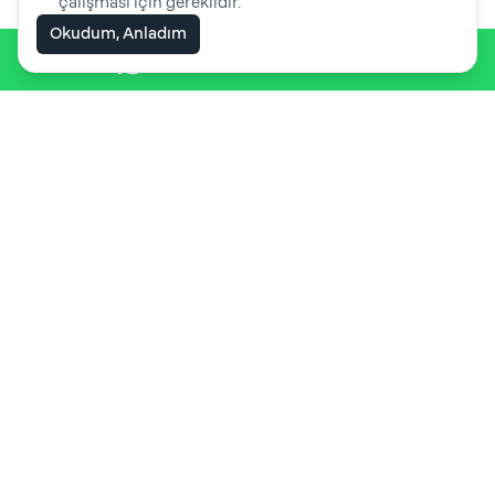
çalışması için gereklidir.
Okudum, Anladım
WhatsApp ile iletişime geç
İletişime Geç!
Sitemizde ki hizmetler, eğitimler
veya market hakkında bilgi almak
için bizimle iletişime geçebilirsiniz...
Teklif Al!