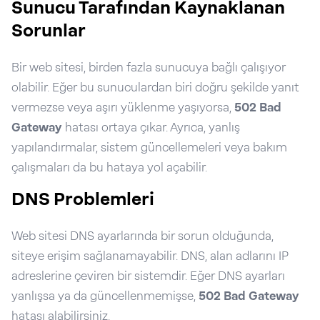
Sunucu Tarafından Kaynaklanan
Sorunlar
Bir web sitesi, birden fazla sunucuya bağlı çalışıyor
olabilir. Eğer bu sunuculardan biri doğru şekilde yanıt
vermezse veya aşırı yüklenme yaşıyorsa,
502 Bad
Gateway
hatası ortaya çıkar. Ayrıca, yanlış
yapılandırmalar, sistem güncellemeleri veya bakım
çalışmaları da bu hataya yol açabilir.
DNS Problemleri
Web sitesi DNS ayarlarında bir sorun olduğunda,
siteye erişim sağlanamayabilir. DNS, alan adlarını IP
adreslerine çeviren bir sistemdir. Eğer DNS ayarları
yanlışsa ya da güncellenmemişse,
502 Bad Gateway
hatası alabilirsiniz.