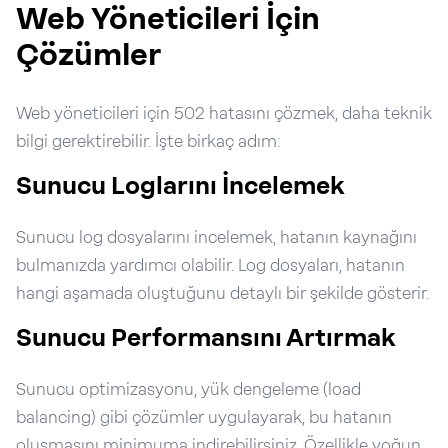
Web Yöneticileri İçin
Çözümler
Web yöneticileri için 502 hatasını çözmek, daha teknik
bilgi gerektirebilir. İşte birkaç adım:
Sunucu Loglarını İncelemek
Sunucu log dosyalarını incelemek, hatanın kaynağını
bulmanızda yardımcı olabilir. Log dosyaları, hatanın
hangi aşamada oluştuğunu detaylı bir şekilde gösterir.
Sunucu Performansını Artırmak
Sunucu optimizasyonu, yük dengeleme (load
balancing) gibi çözümler uygulayarak, bu hatanın
oluşmasını minimuma indirebilirsiniz. Özellikle yoğun